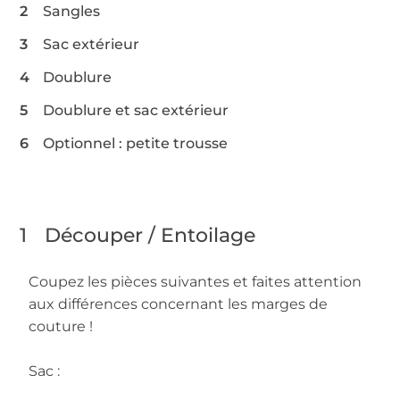
Sangles
utilisez un pied en téflon et une aiguille
spéciale cuir !
Sac extérieur
Doublure
Doublure et sac extérieur
Optionnel : petite trousse
1
Découper / Entoilage
Coupez les pièces suivantes et faites attention
aux différences concernant les marges de
couture !
Sac :