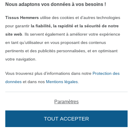
du sac à la pièce cousue précédemment, endroit
Nous adaptons vos données à vos besoins !
contre endroit. Les coutures latérales de la pièce
cousue précédemment sont ouvertes.
Tissus Hemmers
utilise des cookies et d’autres technologies
pour garantir
la fiabilité, la rapidité et la sécurité de notre
2. Puis cousez et utilisez au niveau des coutures
site web
. Ils servent également à améliorer votre expérience
latérales un passe épaisseur.
en tant qu’utilisateur en vous proposant des contenus
Attention :
le côté avec les boucles
pertinents et des publicités personnalisées, et en optimisant
coulissantes doit correspondre au dos du sac !
votre navigation.
3. Fixer maintenant, avec des pinces, les longs
Vous trouverez plus d’informations dans notre
Protection des
côtés du fond du sac, endroit contre endroit.
données
et dans nos
Mentions légales
.
4. Cousez les longs côtés.
Paramètres
Attention :
commencez et
terminez exactement au niveau des coutures
TOUT ACCEPTER
courtes déjà existantes et renforcez avec des
points arrière.