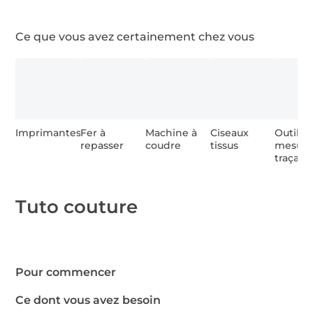
Uniquement pour un usage privé, non
commercial.
1 x anneau demi rond, 25 mm,
Ce que vous avez certainement chez vous
couleur argent
0,5 m tissu cretonne
0,2 m tissu imperméable
Imprimantes
Fer à
Machine à
Ciseaux
Outils 
repasser
coudre
tissus
mesure
traçage
0,4 m tissu popeline
Tuto couture
0,7 m tissu thermocollant
Vlieseline
Pour commencer
0,4 m bande élastique
Ce dont vous avez besoin