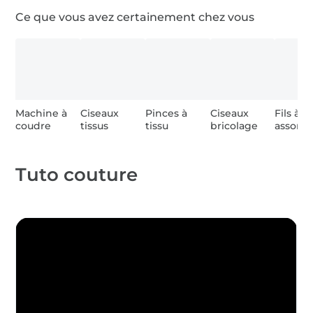
Ce que vous avez certainement chez vous
Machine à
Ciseaux
Pinces à
Ciseaux
Fils à 
coudre
tissus
tissu
bricolage
assortis
Tuto couture