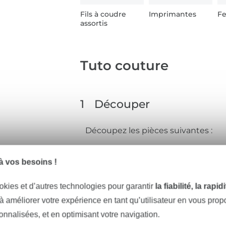
Fils à coudre
Imprimantes
Fe
assortis
Tuto couture
1
Découper
Découpez les pièces suivantes :
1x tablier
 vos besoins !
4x oreilles
okies et d’autres technologies pour garantir
la fiabilité, la rapi
1x 170 cm de biais
 à améliorer votre expérience en tant qu’utilisateur en vous pro
1x 105 cm de biais
sonnalisées, et en optimisant votre navigation.