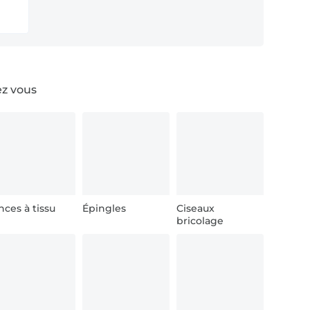
ez vous
nces à tissu
Épingles
Ciseaux
bricolage