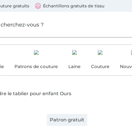
ller au contenu principal
Continuer la recherch
 suivants : Visa, Mastercard, Carte bleue, PayPal, Vire
uture gratuits
Échantillons gratuits de tissu
ure
 couture
ie
Patrons de couture
Laine
Couture
Nouv
re le tablier pour enfant Ours
Patron gratuit