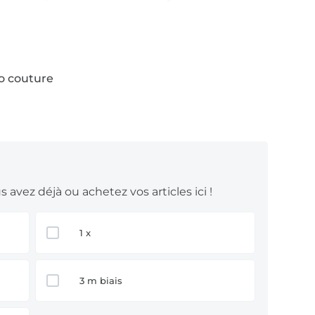
to couture
 avez déjà ou achetez vos articles ici !
1 x
3 m biais