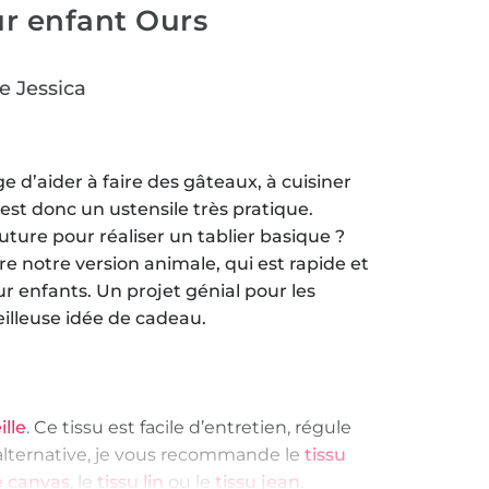
ur enfant Ours
e Jessica
e d’aider à faire des gâteaux, à cuisiner
 est donc un ustensile très pratique.
ture pour réaliser un tablier basique ?
re notre version animale, qui est rapide et
ur enfants. Un projet génial pour les
illeuse idée de cadeau.
ille
. Ce tissu est facile d’entretien, régule
alternative, je vous recommande le
tissu
le canvas
, le
tissu lin
ou le
tissu jean
.