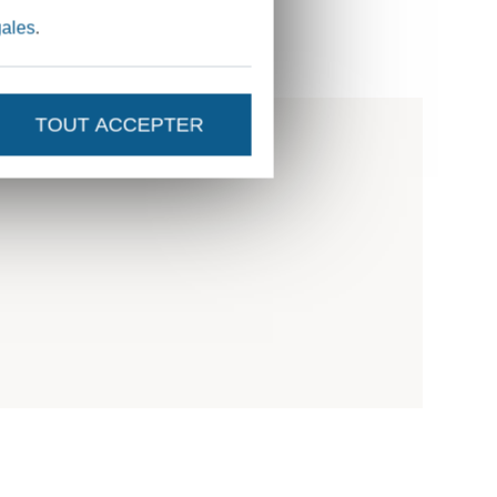
gales
.
cluses.
TOUT ACCEPTER