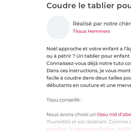
Coudre le tablier po
Réalisé par notre chèr
Tissus Hemmers
Noël approche et votre enfant a l’âg
ou à pétrir ? Un tablier pour enfant
Connaissez-vous déjà notre tuto cou
Dans ces instructions, je vous mont
facile à coudre dans deux tailles po
débutants en couture et une merve
Tissu conseillé :
Nous avons choisi un
tissu nid d’abe
l’humidité et est résistant. Comme 
popeline
, le
tissu pour fanion
, la
toi