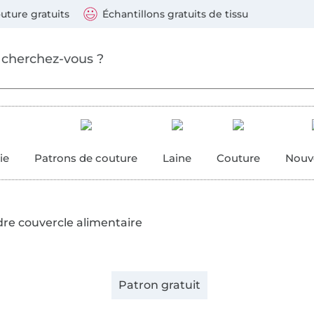
ller au contenu principal
Continuer la recherch
 suivants : Visa, Mastercard, Carte bleue, PayPal, Vire
uture gratuits
Échantillons gratuits de tissu
ure
 couture
ie
Patrons de couture
Laine
Couture
Nouv
re couvercle alimentaire
Patron gratuit