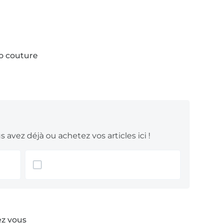
astique
(10 mm). Et c’est parti !
to couture
 avez déjà ou achetez vos articles ici !
ez vous