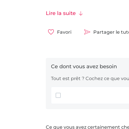
tissu lin
Lire la suite
tissus coton
De plus, nous utilisons :
un ruban él
Favori
Partager le tu
Tout est prêt ? Cochez ce que vous
Ce que vous avez certainement ch