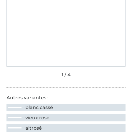
Autres variantes :
blanc cassé
vieux rose
altrosé