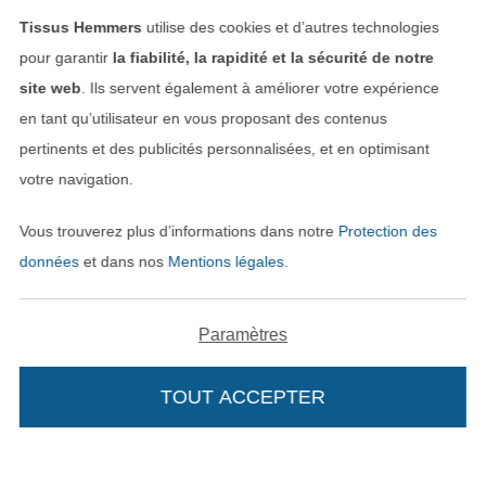
Tissus Hemmers
utilise des cookies et d’autres technologies
Passer à la boutique allemande
pour garantir
la fiabilité, la rapidité et la sécurité de notre
site web
. Ils servent également à améliorer votre expérience
Mentions légales
en tant qu’utilisateur en vous proposant des contenus
pertinents et des publicités personnalisées, et en optimisant
CGV
votre navigation.
Protection des données
Vous trouverez plus d’informations dans notre
Protection des
données
et dans nos
Mentions légales
.
Droit de rétractation
Contact
Paramètres
Rétractation de commande
TOUT ACCEPTER
Trouvez plus d’idées