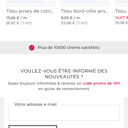
Tissu jersey de coton uni, vanille
Tissu bord-côte jersey tubulaire lisse, blanc cassé
14,07 
13,06 € / m
9,03 € / m
(9,08 €
(8,82 € / 1 m²)
(13,68 € / 1 m²)
Plus de 1.8 millions de mètres de tissu en stock
Plus de 10000 clients satisfaits
36 ans d'expérience
VOULEZ-VOUS ÊTRE INFORMÉ DES
NOUVEAUTÉS ?
Soyez toujours informé(e) & recevez un
code promo de 10%
en guise de remerciement.
Vous êtes abonné à la newsletter de Tissus Hemmers.
Votre adresse e-mail