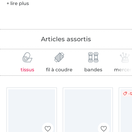
Articles assortis
tissus
fil à coudre
bandes
mercer
-