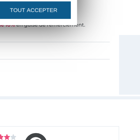
TOUT ACCEPTER
NOUVEAUTÉS ?
de 10%
en guise de remerciement.