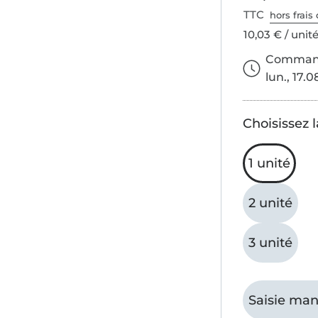
TTC
hors frais 
10,03 € / unit
Commande
lun., 17.0
Choisissez l
1 unité
2 unité
3 unité
Saisie man