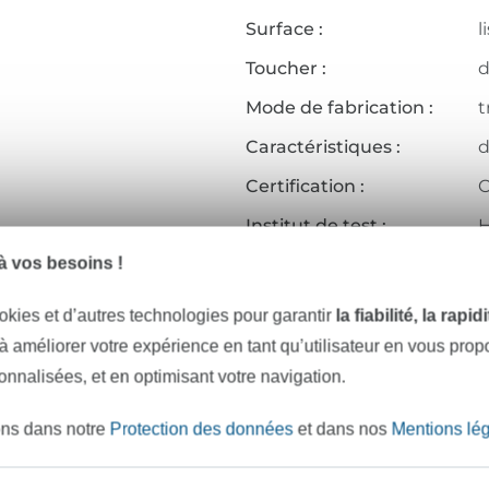
Surface :
l
Toucher :
Mode de fabrication :
t
Caractéristiques :
d
Certification :
O
Institut de test :
H
 vos besoins !
Numéro de certificat :
1
Réf.:
1
okies et d’autres technologies pour garantir
la fiabilité, la rapi
 à améliorer votre expérience en tant qu’utilisateur en vous pro
Coordonnées du fabricant
sonnalisées, et en optimisant votre navigation.
ons dans notre
Protection des données
et dans nos
Mentions lé
e mètres de tissu en stock
Plus de 10000 clients satisfai