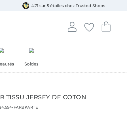
e
ment, Bancontact
4.71 sur 5 étoiles chez Trusted Shops
Se connecter à votre compt
Vous avez enregistré
Vous avez enr
Se connecter
Mes favoris
Mon pan
eautés
Soldes
R TISSU JERSEY DE COTON
24.554-FARBKARTE