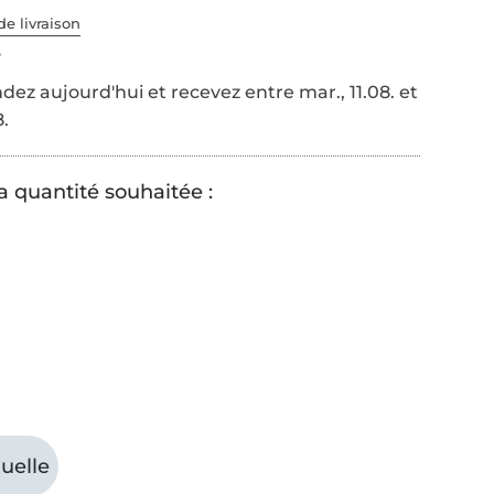
de livraison
é
z aujourd'hui et recevez entre mar., 11.08. et
8.
a quantité souhaitée :
uelle