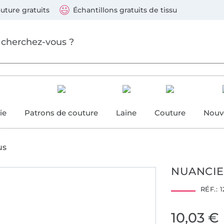
ller au contenu principal
Continuer la recherch
 suivants : Visa, Mastercard, Carte bleue, PayPal, Vire
uture gratuits
Échantillons gratuits de tissu
ure
 couture
ie
Patrons de couture
Laine
Couture
Nouv
us
NUANCIE
RÉF.:
1
Hohenstein HTTI
14.0.45757
10,03 €