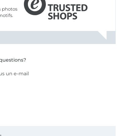
s photos
motifs.
questions?
us un e-mail