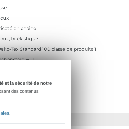
isse
doux
ricoté en chaîne
oux, bi-élastique
eko-Tex Standard 100 classe de produits 1
ohenstein HTTI
4.0.45757
24.554-FARBKARTE
dité et la sécurité de notre
posant des contenus
gales
.
ts
36 ans d'expérience