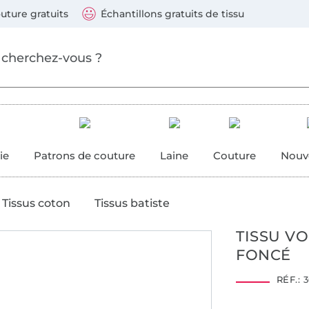
ller au contenu principal
Continuer la recherch
 suivants : Visa, Mastercard, Carte bleue, PayPal, Vire
uture gratuits
Échantillons gratuits de tissu
ure
 couture
ie
Patrons de couture
Laine
Couture
Nouv
Tissus coton
Tissus batiste
TISSU VO
FONCÉ
RÉF.:
3
1909104
Centexbel