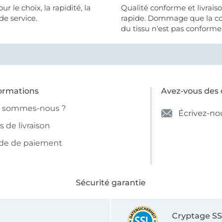
 la rapidité, la
Qualité conforme et livrais
de service.
rapide. Dommage que la c
du tissu n'est pas conforme 
photo et à la description (r
et non crème).
ormations
Avez-vous des 
i sommes-nous ?
Écrivez-no
is de livraison
de de paiement
Sécurité garantie
Cryptage S