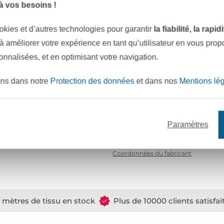
 vos besoins !
Surface :
m
Toucher :
l
okies et d’autres technologies pour garantir
la fiabilité, la rapi
Mode de fabrication :
t
 à améliorer votre expérience en tant qu’utilisateur en vous pro
sonnalisées, et en optimisant votre navigation.
Caractéristiques :
d
Certification :
O
ons dans notre
Protection des données
et dans nos
Mentions lé
Institut de test :
C
Numéro de certificat :
1
Paramètres
Réf.:
3
Coordonnées du fabricant
e mètres de tissu en stock
Plus de 10000 clients satisfai