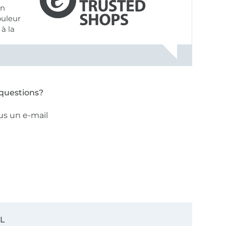
on
ouleur
à la
ose pâle
questions?
us un e-mail
SL