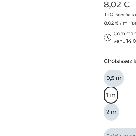
8,02 €
TTC
hors frais 
8,02 € / m
(pr
Commande
ven., 14.0
Choisissez 
0,5 m
1 m
2 m