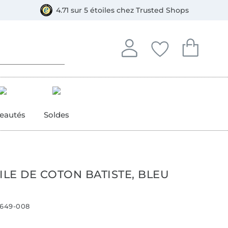
e
ment, Bancontact
4.71 sur 5 étoiles chez Trusted Shops
Se connecter à votre compt
Vous avez enregistré
Vous avez enr
Se connecter
Mes favoris
Mon pan
eautés
Soldes
ILE DE COTON BATISTE, BLEU
649-008