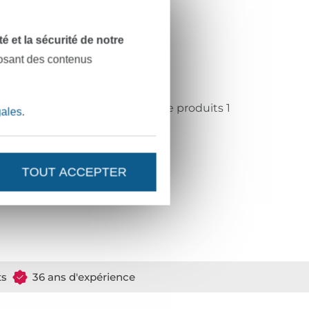
at, lisse
isse
dité et la sécurité de notre
issé
posant des contenus
élicat, doux
eko-Tex Standard 100 classe de produits 1
gales
.
entexbel
909104
TOUT ACCEPTER
649-008
ts
36 ans d'expérience