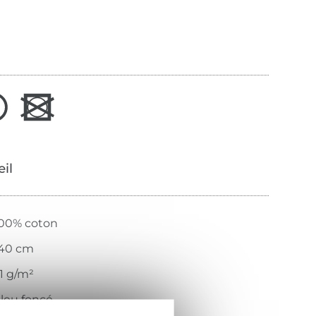
œil
00% coton
40 cm
1 g/m²
leu foncé