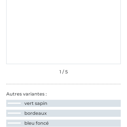
Autres variantes :
vert sapin
bordeaux
bleu foncé