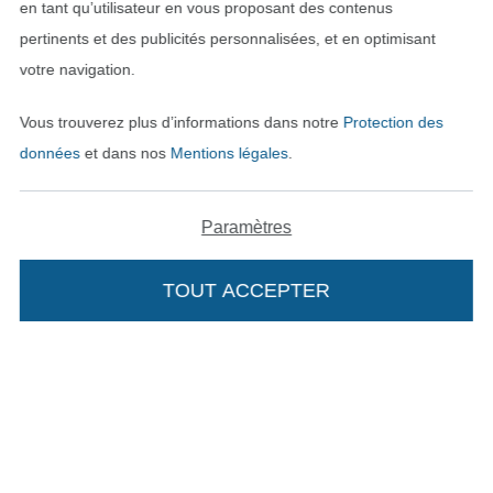
en tant qu’utilisateur en vous proposant des contenus
Protection des données
pertinents et des publicités personnalisées, et en optimisant
votre navigation.
Droit de rétractation
Vous trouverez plus d’informations dans notre
Protection des
Contact
données
et dans nos
Mentions légales
.
Rétractation de commande
Paramètres
Trouvez plus d’idées
TOUT ACCEPTER