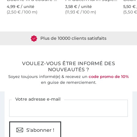
4,99 € / unité
3,58 € / unité
5,50 € 
(2,50 € / 100 m)
(11,93 € / 100 m)
(5,50 €
Plus de 1.8 millions de mètres de tissu en stock
Plus de 10000 clients satisfaits
36 ans d'expérience
VOULEZ-VOUS ÊTRE INFORMÉ DES
NOUVEAUTÉS ?
Soyez toujours informé(e) & recevez un
code promo de 10%
en guise de remerciement.
Vous êtes abonné à la newsletter de Tissus Hemmers.
Votre adresse e-mail
S'abonner !