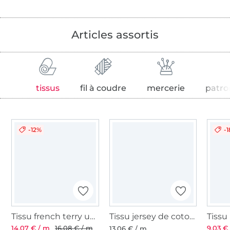
Articles assortis
tissus
fil à coudre
mercerie
patro
-12%
-
Tissu french terry uni, gris argent
Tissu jersey de coton uni, gris argent
14,07 € / m
16,08 € / m
9,03 €
13,06 € / m