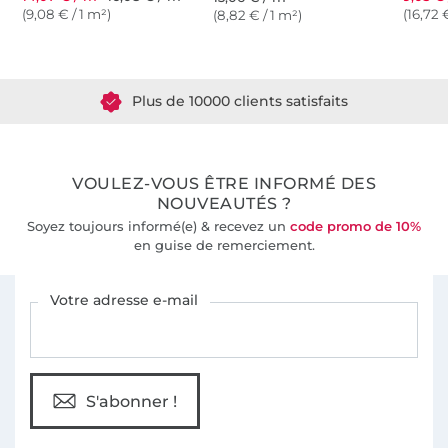
(9,08 € / 1 m²)
(16,72 
(8,82 € / 1 m²)
Plus de 1.8 millions de mètres de tissu en stock
Plus de 10000 clients satisfaits
36 ans d'expérience
VOULEZ-VOUS ÊTRE INFORMÉ DES
NOUVEAUTÉS ?
Soyez toujours informé(e) & recevez un
code promo de 10%
en guise de remerciement.
Vous êtes abonné à la newsletter de Tissus Hemmers.
Votre adresse e-mail
S'abonner !