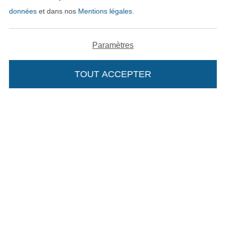
données
et dans nos
Mentions légales
.
Mentions légales
CGV
Paramètres
Protection des données
TOUT ACCEPTER
Droit de rétractation
Contact
Rétractation de commande
Trouvez plus d’idées