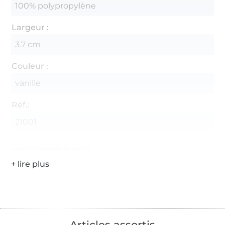
100% polypropylène
Largeur :
3.7 cm
Couleur :
vanille
Réf.:
21001
Coordonnées du fabricant
Articles assortis