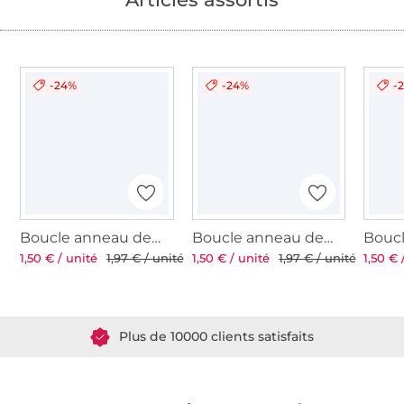
-24%
-24%
-
Boucle anneau demi rond en métal, 40 mm, anthracite brillant
Boucle anneau demi rond en métal, 40 mm, argenté
1,50 € / unité
1,97 € / unité
1,50 € / unité
1,97 € / unité
1,50 € 
Plus de 1.8 millions de mètres de tissu en stock
Plus de 10000 clients satisfaits
36 ans d'expérience