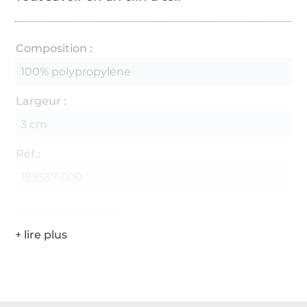
Composition :
100% polypropylène
Largeur :
3 cm
Réf.:
199557-000
Coordonnées du fabricant
Plus de 1.8 millions de mètres de tissu en stock