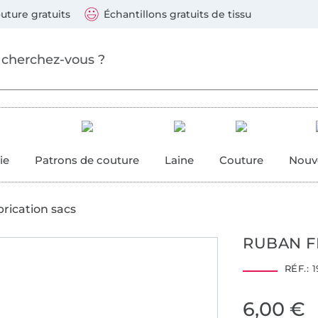
ller au contenu principal
Continuer la recherch
 suivants : Visa, Mastercard, Carte bleue, PayPal, Vire
uture gratuits
Échantillons gratuits de tissu
ure
 couture
ie
Patrons de couture
Laine
Couture
Nouv
brication sacs
RUBAN F
RÉF.:
1
6,00 €