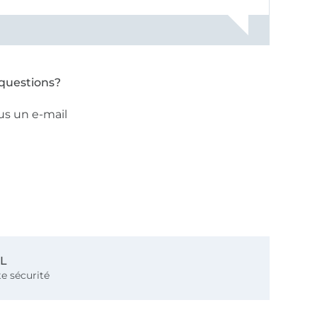
questions?
us un e-mail
SL
e sécurité