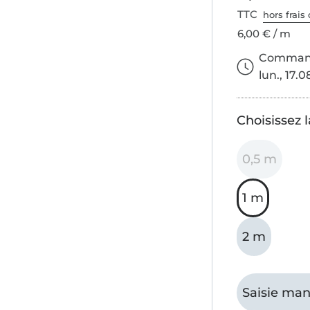
TTC
hors frais 
6,00 € / m
Commande
lun., 17.0
Choisissez 
0,5 m
1 m
2 m
Saisie man