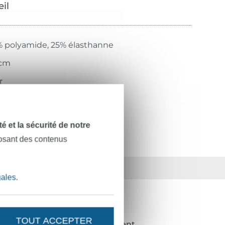
œil
 polyamide, 25% élasthanne
 cm
r
169
dité et la sécurité de notre
posant des contenus
ts
36 ans d'expérience
gales
.
NOUVEAUTÉS ?
TOUT ACCEPTER
de 10%
en guise de remerciement.