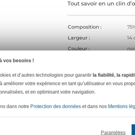
Tout savoir en un clin d’
Composition :
75%
Largeur :
14
Couleur :
noi
Réf.:
198
 vos besoins !
Coordonnées du fabricant
okies et d’autres technologies pour garantir
la fiabilité, la rapi
 à améliorer votre expérience en tant qu’utilisateur en vous pro
sonnalisées, et en optimisant votre navigation.
e mètres de tissu en stock
Plus de 10000 clients satisfai
ons dans notre
Protection des données
et dans nos
Mentions lé
VOULEZ-VOUS ÊTRE INFORMÉ DES 
Paramètres
Soyez toujours informé(e) & recevez un
code promo 