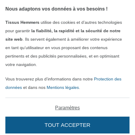
Rétractation de commande
Nous adaptons vos données à vos besoins !
Tissus Hemmers
utilise des cookies et d’autres technologies
Trouvez plus d’idées
pour garantir
la fiabilité, la rapidité et la sécurité de notre
site web
. Ils servent également à améliorer votre expérience
en tant qu’utilisateur en vous proposant des contenus
pertinents et des publicités personnalisées, et en optimisant
votre navigation.
Vous trouverez plus d’informations dans notre
Protection des
données
et dans nos
Mentions légales
.
Paramètres
Passer à la boutique néerla
Passer à la boutiqu
Nederlands
Français
TOUT ACCEPTER
Deutsch