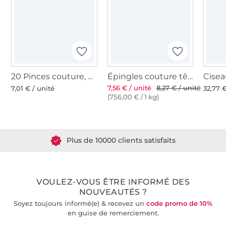
20 Pinces couture, petite, multicolore
Épingles couture têtes facile à saisir Prym
7,56 € / unité
8,27 € / unité
7,01 € / unité
32,77 €
(756,00 € / 1 kg)
Plus de 1.8 millions de mètres de tissu en stock
Plus de 10000 clients satisfaits
36 ans d'expérience
VOULEZ-VOUS ÊTRE INFORMÉ DES
NOUVEAUTÉS ?
Soyez toujours informé(e) & recevez un
code promo de 10%
en guise de remerciement.