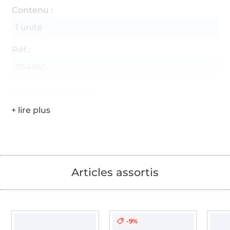
Contenu :
1 unité
Réf.:
054860
Coordonnées du fabricant
Articles assortis
-9%