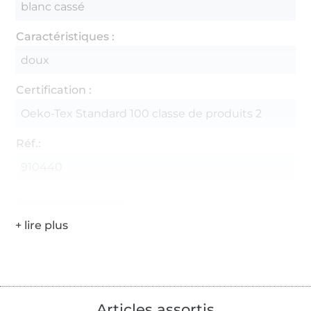
blanc cassé
Caractéristiques :
doux
Certification :
Oeko-Tex Standard 100 classe de produits 2
Réf.:
910440
Coordonnées du fabricant
Articles assortis