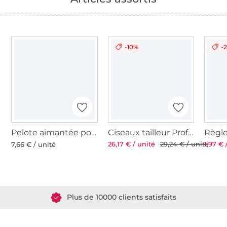
-10%
-
Pelote aimantée pour épingles
Ciseaux tailleur Professional 8'' 21 cm
26,17 € / unité
29,24 € / unité
1,97 € 
7,66 € / unité
Plus de 1.8 millions de mètres de tissu en stock
Plus de 10000 clients satisfaits
36 ans d'expérience