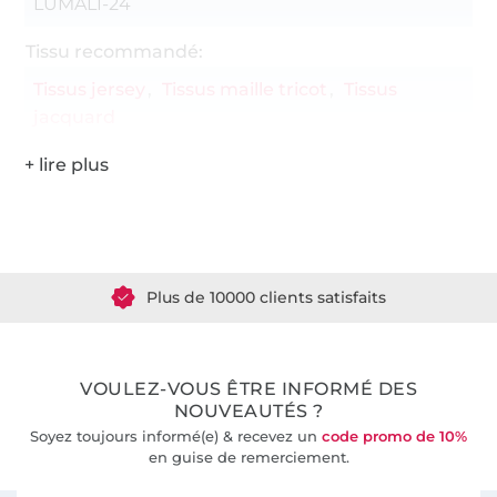
LUMALI-24
Tissu recommandé:
Tissus jersey
Tissus maille tricot
Tissus
jacquard
Plus de 1.8 millions de mètres de tissu en stock
Plus de 10000 clients satisfaits
36 ans d'expérience
VOULEZ-VOUS ÊTRE INFORMÉ DES
NOUVEAUTÉS ?
Soyez toujours informé(e) & recevez un
code promo de 10%
en guise de remerciement.