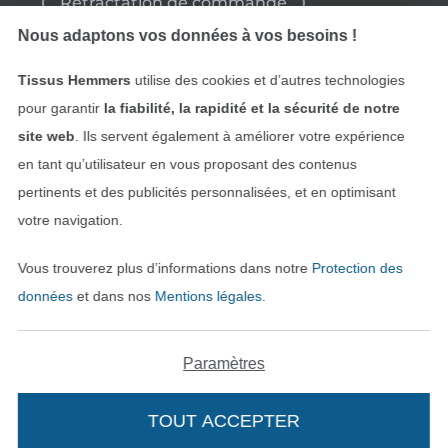
Rétractation de commande
Nous adaptons vos données à vos besoins !
Tissus Hemmers
utilise des cookies et d’autres technologies
Trouvez plus d’idées
pour garantir
la fiabilité, la rapidité et la sécurité de notre
site web
. Ils servent également à améliorer votre expérience
en tant qu’utilisateur en vous proposant des contenus
pertinents et des publicités personnalisées, et en optimisant
votre navigation.
Vous trouverez plus d’informations dans notre
Protection des
données
et dans nos
Mentions légales
.
Passer à la boutique néerla
Passer à la boutiqu
Nederlands
Français
Paramètres
Deutsch
TOUT ACCEPTER
Ajouter à mon panier