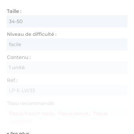
Taille :
34-50
Niveau de difficulté :
facile
Contenu :
1 unité
Réf.:
LP-E-LW33
Tissu recommandé:
Tissus french terry
Tissus sweat
Tissus
jacquard