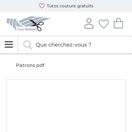
Ouvre une nouvelle fenêtre
Vous pouvez payer chez nous avec les modes de paiement
Nos partenaires d'expédition sont : DHL et DPD
Tutos couture gratuits
Tissus Hemmers - Tissus, patrons et accessoires de cout
Se connecter à votre
Vous avez enreg
Vous avez
Se connecter
Mes favori
Mon
Rechercher des tissus, de la mercerie et des pa
Entrez ici votre mot-clé.
Patrons pdf