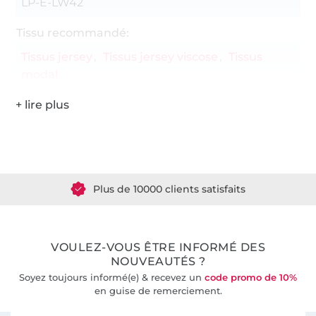
LP-E-LW42
Tissu recommandé:
Tissus jersey
Tissus jersey viscose
Tissus
modal
Plus de 1.8 millions de mètres de tissu en stock
Plus de 10000 clients satisfaits
36 ans d'expérience
VOULEZ-VOUS ÊTRE INFORMÉ DES
NOUVEAUTÉS ?
Soyez toujours informé(e) & recevez un
code promo de 10%
en guise de remerciement.