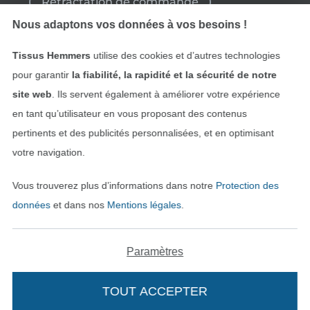
Rétractation de commande
Nous adaptons vos données à vos besoins !
Tissus Hemmers
utilise des cookies et d’autres technologies
Trouvez plus d’idées
pour garantir
la fiabilité, la rapidité et la sécurité de notre
site web
. Ils servent également à améliorer votre expérience
en tant qu’utilisateur en vous proposant des contenus
pertinents et des publicités personnalisées, et en optimisant
votre navigation.
Vous trouverez plus d’informations dans notre
Protection des
données
et dans nos
Mentions légales
.
Passer à la boutique néerla
Passer à la boutiqu
Nederlands
Français
Paramètres
Deutsch
TOUT ACCEPTER
Ajouter à mon panier