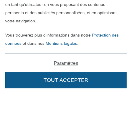
en tant qu’utilisateur en vous proposant des contenus
pertinents et des publicités personnalisées, et en optimisant
votre navigation.
Vous trouverez plus d’informations dans notre
Protection des
données
et dans nos
Mentions légales
.
Passer à la boutique néerla
Passer à la boutiqu
Nederlands
Français
Paramètres
Deutsch
TOUT ACCEPTER
Ajouter à mon panier