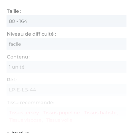
Taille :
80 - 164
Niveau de difficulté :
facile
Contenu :
1 unité
Réf.:
LP-E-LB-44
Tissu recommandé:
Tissus jersey
Tissus popeline
Tissus batiste
Tissus viscose
Tissus voile