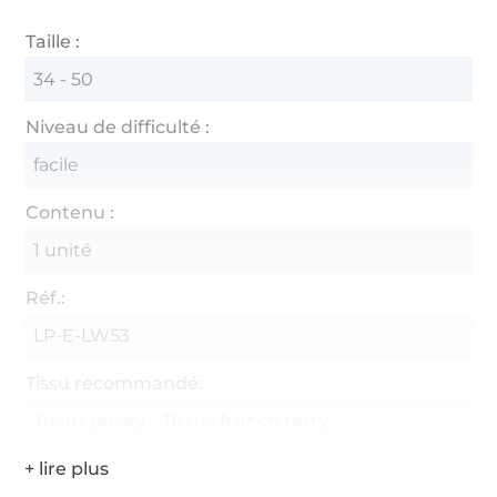
Taille :
34 - 50
Niveau de difficulté :
facile
Contenu :
1 unité
Réf.:
LP-E-LW53
Tissu recommandé:
Tissus jersey
Tissus french terry