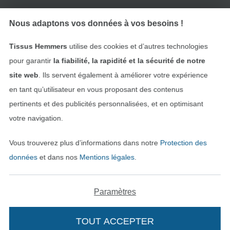
Nous adaptons vos données à vos besoins !
Trouvez plus d’idées
Tissus Hemmers
utilise des cookies et d’autres technologies
pour garantir
la fiabilité, la rapidité et la sécurité de notre
site web
. Ils servent également à améliorer votre expérience
en tant qu’utilisateur en vous proposant des contenus
pertinents et des publicités personnalisées, et en optimisant
votre navigation.
Vous trouverez plus d’informations dans notre
Protection des
données
et dans nos
Mentions légales
.
Passer à la boutique néerla
Passer à la boutiqu
Nederlands
Français
Paramètres
Deutsch
TOUT ACCEPTER