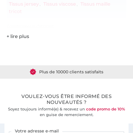
Tissus jersey
Tissus viscose
Tissus maille
tricot
Coordonnées du fabricant
Plus de 1.8 millions de mètres de tissu en stock
Plus de 10000 clients satisfaits
36 ans d'expérience
VOULEZ-VOUS ÊTRE INFORMÉ DES
NOUVEAUTÉS ?
Soyez toujours informé(e) & recevez un
code promo de 10%
en guise de remerciement.
Vous êtes abonné à la newsletter de Tissus Hemmers.
Votre adresse e-mail