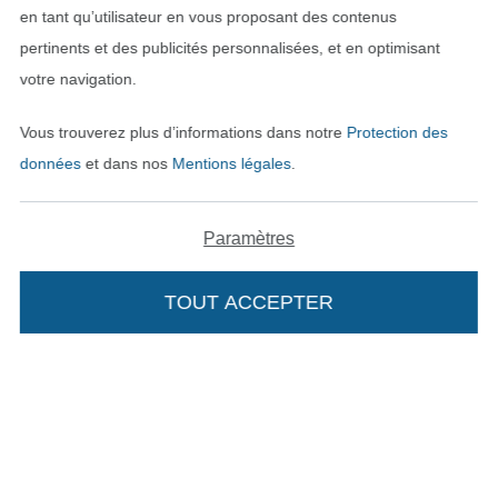
en tant qu’utilisateur en vous proposant des contenus
pertinents et des publicités personnalisées, et en optimisant
votre navigation.
Vous trouverez plus d’informations dans notre
Protection des
données
et dans nos
Mentions légales
.
Passer à la boutique néerla
Passer à la boutiqu
Nederlands
Français
Paramètres
Deutsch
TOUT ACCEPTER
Ajouter à mon panier