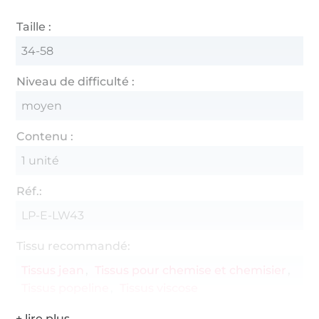
Taille :
34-58
Niveau de difficulté :
moyen
Contenu :
1 unité
Réf.:
LP-E-LW43
Tissu recommandé:
Tissus jean
Tissus pour chemise et chemisier
Tissus popeline
Tissus viscose