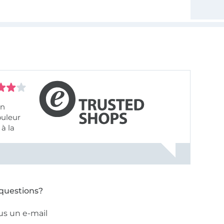
on
ouleur
à la
ose pâle
questions?
us un e-mail