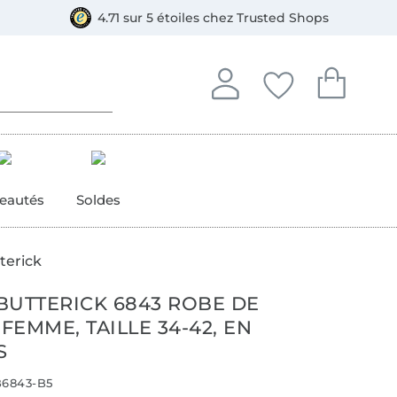
e
ment, Bancontact
4.71 sur 5 étoiles chez Trusted Shops
Se connecter à votre compt
Vous avez enregistré
Vous avez enr
Se connecter
Mes favoris
Mon pan
eautés
Soldes
terick
BUTTERICK 6843 ROBE DE
 FEMME, TAILLE 34-42, EN
S
6843-B5