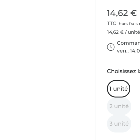
14,62 €
TTC
hors frais 
14,62 € / unit
Commande
ven., 14.0
Choisissez l
1 unité
2 unité
3 unité