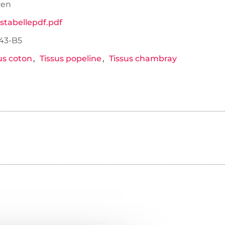
en
stabellepdf.pdf
43-B5
us coton
Tissus popeline
Tissus chambray