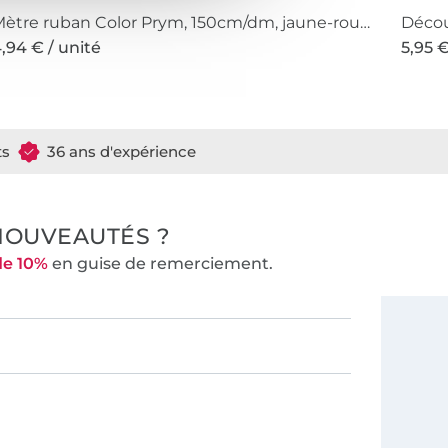
Mètre ruban Color Prym, 150cm/dm, jaune-rouge-vert-blanc
Décou
,94 € / unité
5,95 €
ts
36 ans d'expérience
NOUVEAUTÉS ?
de 10%
en guise de remerciement.