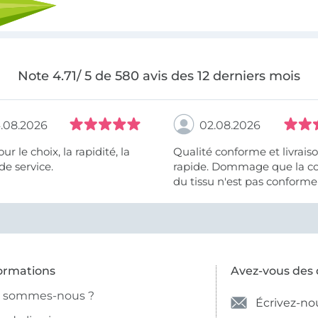
Note 4.71/ 5 de 580 avis des 12 derniers mois
.08.2026
02.08.2026
 la rapidité, la
Qualité conforme et livrais
de service.
rapide. Dommage que la c
du tissu n'est pas conforme 
photo et à la description (r
et non crème).
ormations
Avez-vous des 
i sommes-nous ?
Écrivez-no