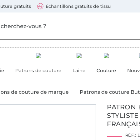
ller au contenu principal
Continuer la recherch
 suivants : Visa, Mastercard, Carte bleue, PayPal, Vire
uture gratuits
Échantillons gratuits de tissu
ure
 couture
ie
Patrons de couture
Laine
Couture
Nouv
rons de couture de marque
Patrons de couture But
PATRON 
STYLISTE
FRANÇAI
RÉF.:
B