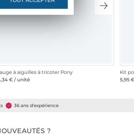
TOUT ACCEPTER
auge à aiguilles à tricoter Pony
Kit p
,34 € / unité
5,95 €
ts
36 ans d'expérience
NOUVEAUTÉS ?