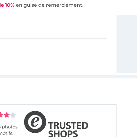
de 10%
en guise de remerciement.
s photos
motifs.