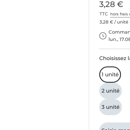
3,28 €
TTC
hors frais 
3,28 € / unité
Commande
lun., 17.0
Choisissez l
1 unité
2 unité
3 unité