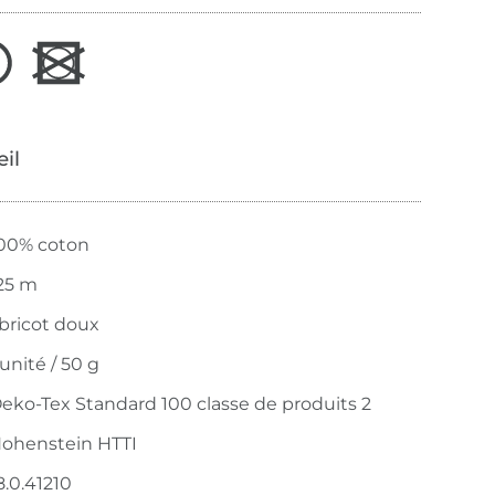
œil
00% coton
25 m
bricot doux
 unité / 50 g
eko-Tex Standard 100 classe de produits 2
ohenstein HTTI
8.0.41210