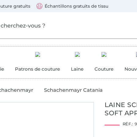
ller au contenu principal
Continuer la recherch
 suivants : Visa, Mastercard, Carte bleue, PayPal, Vire
uture gratuits
Échantillons gratuits de tissu
ure
 couture
ie
Patrons de couture
Laine
Couture
Nouv
 Schachenmayr
Schachenmayr Catania
LAINE S
SOFT AP
Hohenstein HTTI
18.0.41210
RÉF.:
9