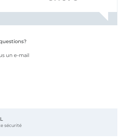
questions?
us un e-mail
SL
e sécurité