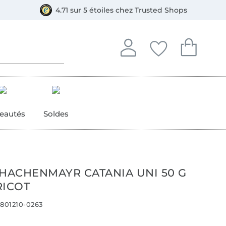
e
ment, Bancontact
4.71 sur 5 étoiles chez Trusted Shops
Se connecter à votre compt
Vous avez enregistré
Vous avez enr
Se connecter
Mes favoris
Mon pan
eautés
Soldes
CHACHENMAYR CATANIA UNI 50 G
RICOT
801210-0263