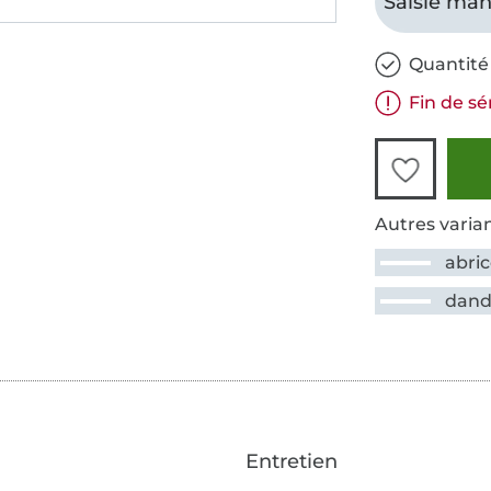
Saisie man
Quantité 
Fin de sé
Autres varian
abri
dand
Entretien