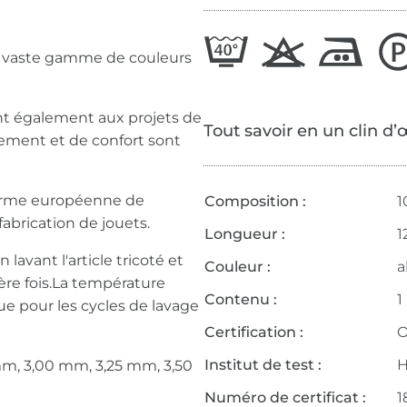
e vaste gamme de couleurs
nt également aux projets de
Tout savoir en un clin d’
ssement et de confort sont
 norme européenne de
Composition :
1
fabrication de jouets.
Longueur :
1
avant l'article tricoté et
Couleur :
a
ère fois.La température
Contenu :
1
 pour les cycles de lavage
Certification :
O
Institut de test :
H
 mm, 3,00 mm, 3,25 mm, 3,50
Numéro de certificat :
1