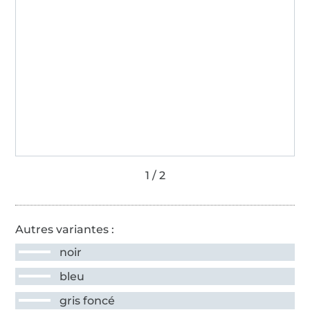
Autres variantes :
noir
bleu
gris foncé