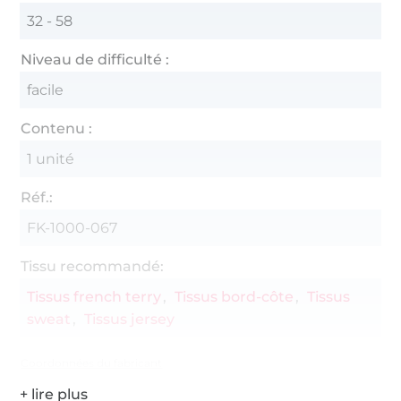
32 - 58
Niveau de difficulté :
facile
Contenu :
1 unité
Réf.:
FK-1000-067
Tissu recommandé:
Tissus french terry
Tissus bord-côte
Tissus
sweat
Tissus jersey
Coordonnées du fabricant