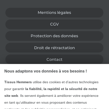
Passer à la boutique allemande
Mentions légales
CGV
Protection des données
Droit de rétractation
Contact
Nous adaptons vos données à vos besoins !
Rétractation de commande
Tissus Hemmers
utilise des cookies et d’autres technologies
pour garantir
la fiabilité, la rapidité et la sécurité de notre
Trouvez plus d’idées
site web
. Ils servent également à améliorer votre expérience
en tant qu’utilisateur en vous proposant des contenus