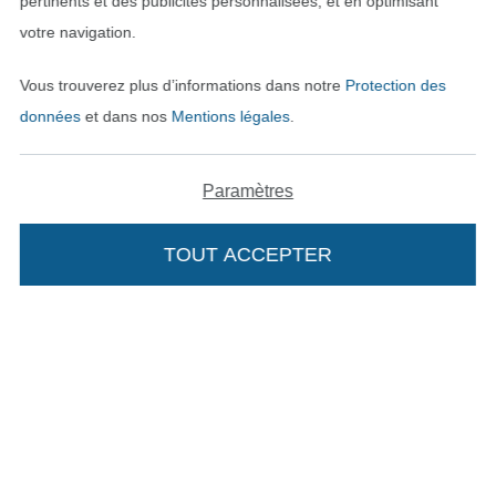
pertinents et des publicités personnalisées, et en optimisant
votre navigation.
Vous trouverez plus d’informations dans notre
Protection des
données
et dans nos
Mentions légales
.
Paramètres
Passer à la boutique néerla
Passer à la boutiqu
Nederlands
Français
TOUT ACCEPTER
Deutsch