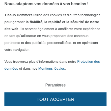
Nous adaptons vos données à vos besoins !
Tissus Hemmers
utilise des cookies et d’autres technologies
Trouvez plus d’idées
pour garantir
la fiabilité, la rapidité et la sécurité de notre
site web
. Ils servent également à améliorer votre expérience
en tant qu’utilisateur en vous proposant des contenus
pertinents et des publicités personnalisées, et en optimisant
votre navigation.
Vous trouverez plus d’informations dans notre
Protection des
données
et dans nos
Mentions légales
.
Passer à la boutique néerla
Passer à la boutiqu
Nederlands
Français
Paramètres
Deutsch
TOUT ACCEPTER
Ajouter à mon panier