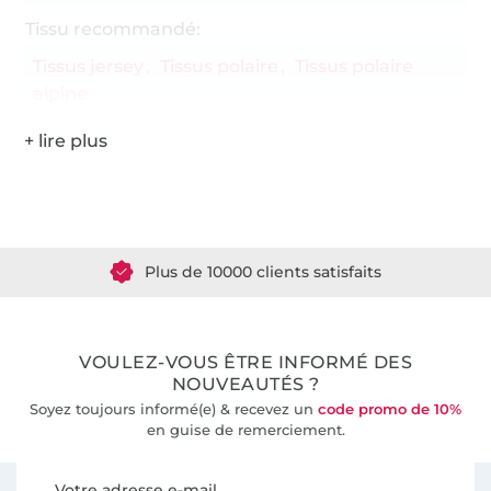
Tissu recommandé:
Tissus jersey
Tissus polaire
Tissus polaire
alpine
Plus de 1.8 millions de mètres de tissu en stock
Plus de 10000 clients satisfaits
36 ans d'expérience
VOULEZ-VOUS ÊTRE INFORMÉ DES
NOUVEAUTÉS ?
Soyez toujours informé(e) & recevez un
code promo de 10%
en guise de remerciement.
Vous êtes abonné à la newsletter de Tissus Hemmers.
Votre adresse e-mail