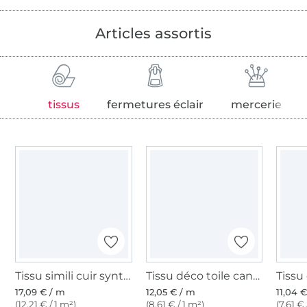
Articles assortis
tissus
fermetures éclair
mercerie
Tissu simili cuir synthétique lavea, noir
Tissu déco toile canvas art aztèque Aztecan Art, blanc
17,09 € / m
12,05 € / m
11,04 
(12,21 € / 1 m²)
(8,61 € / 1 m²)
(7,61 € 