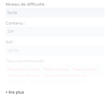
Niveau de difficulté :
facile
Contenu :
ZIP
Réf.:
UK-14
Tissu recommandé:
Tissus pour sacs
Toiles canvas
Tissus coton
Tissus simili-cuir
Tissus thermocollants
Vlieseline
Fournitures fabrication sacs