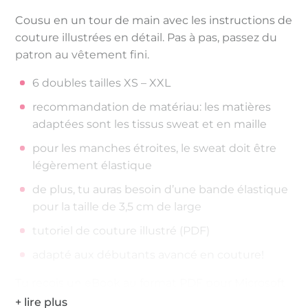
Cousu en un tour de main avec les instructions de
couture illustrées en détail. Pas à pas, passez du
patron au vêtement fini.
6 doubles tailles XS – XXL
recommandation de matériau: les matières
adaptées sont les tissus sweat et en maille
pour les manches étroites, le sweat doit être
légèrement élastique
de plus, tu auras besoin d’une bande élastique
pour la taille de 3,5 cm de large
tutoriel de couture illustré (PDF)
adapté aux débutants avancé en couture!
Tu reçois un eBook au format PDF pour Microsoft
Windows (à partir de Windows XP) et Apple