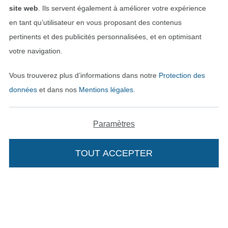
site web
. Ils servent également à améliorer votre expérience
en tant qu’utilisateur en vous proposant des contenus
pertinents et des publicités personnalisées, et en optimisant
votre navigation.
Passer à la boutique allemande
Vous trouverez plus d’informations dans notre
Protection des
Mentions légales
données
et dans nos
Mentions légales
.
CGV
Paramètres
Protection des données
TOUT ACCEPTER
Droit de rétractation
Ajouter à mon panier
Contact
Rétractation de commande