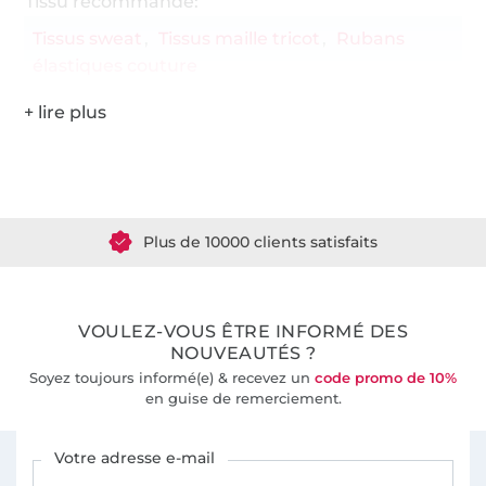
Tissu recommandé:
Tissus sweat
Tissus maille tricot
Rubans
élastiques couture
Plus de 1.8 millions de mètres de tissu en stock
Plus de 10000 clients satisfaits
36 ans d'expérience
VOULEZ-VOUS ÊTRE INFORMÉ DES
NOUVEAUTÉS ?
Soyez toujours informé(e) & recevez un
code promo de 10%
en guise de remerciement.
Vous êtes abonné à la newsletter de Tissus Hemmers.
Votre adresse e-mail