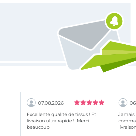
Vous êtes abonné à la newsletter de Tissus Hemmers.
07.08.2026
06
Excellente qualité de tissus ! Et
Jamais
livraison ultra rapide !! Merci
comman
beaucoup
livraiso
beaux.