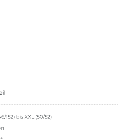
œil
46/152) bis XXL (50/52)
en