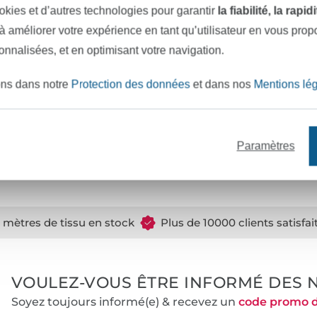
, vous recevrez un e-mail
okies et d’autres technologies pour garantir
la fiabilité, la rapi
 à améliorer votre expérience en tant qu’utilisateur en vous pro
sonnalisées, et en optimisant votre navigation.
éservés à Brid Fichtner et
des fins non commerciales. Il
ons dans notre
Protection des données
et dans nos
Mentions lé
re des articles destinés à la
ns ainsi que la production en
 aucune responsabilité pour
Paramètres
e mètres de tissu en stock
Plus de 10000 clients satisfai
VOULEZ-VOUS ÊTRE INFORMÉ DES 
Soyez toujours informé(e) & recevez un
code promo 