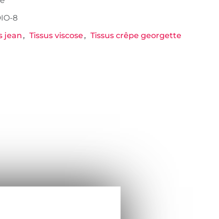
té
IO-8
s jean
Tissus viscose
Tissus crêpe georgette