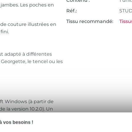
Contenu :
1 uni
 jambes. Les poches en
Réf.:
STUD
Tissu recommandé:
Tissu
de couture illustrées en
ini.
 adapté à différentes
eorgette, le tencel ou les
ft Windows (à partir de
 la version 10.2.0). Un
e fichier, par exemple Adobe
 vos besoins !