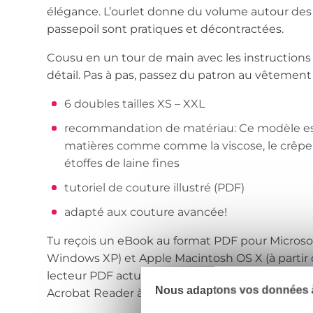
élégance. L’ourlet donne du volume autour des
passepoil sont pratiques et décontractées.
Cousu en un tour de main avec les instructions 
détail. Pas à pas, passez du patron au vêtement f
6 doubles tailles XS – XXL
recommandation de matériau: Ce modèle est
matières comme comme la viscose, le crêpe G
étoffes de laine fines
tutoriel de couture illustré (PDF)
adapté aux couture avancée!
Tu reçois un eBook au format PDF pour Microso
Windows XP) et Apple Macintosh OS X (à partir de
lecteur PDF actuel est nécessaire pour ouvrir l
Nous adaptons vos données à
Acrobat Reader à partir de la version 7.0.