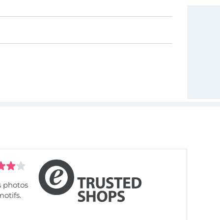
s photos
motifs.