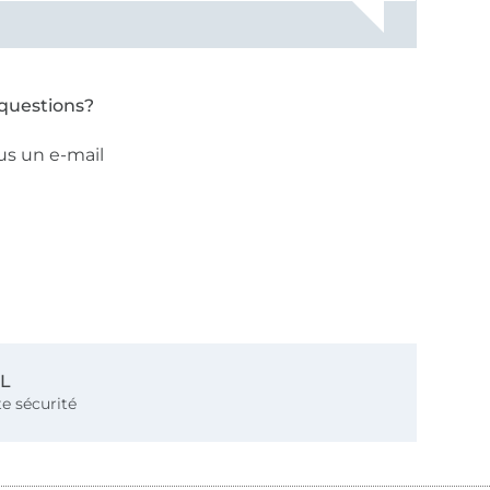
questions?
us un e-mail
SL
e sécurité