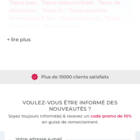
Tissus jean
Tissus velours côtelé
Tissus de
décoration
Tissus lin
Tissus popeline
Fermetures Éclair
Tissus simili-cuir
Tissus
cirés oilskin
Tissus pour sacs
Plus de 1.8 millions de mètres de tissu en stock
Plus de 10000 clients satisfaits
36 ans d'expérience
VOULEZ-VOUS ÊTRE INFORMÉ DES
NOUVEAUTÉS ?
Soyez toujours informé(e) & recevez un
code promo de 10%
en guise de remerciement.
Vous êtes abonné à la newsletter de Tissus Hemmers.
Votre adresse e-mail