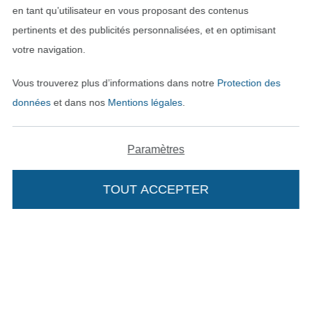
en tant qu’utilisateur en vous proposant des contenus
pertinents et des publicités personnalisées, et en optimisant
Trouvez plus d’idées
votre navigation.
Vous trouverez plus d’informations dans notre
Protection des
données
et dans nos
Mentions légales
.
Paramètres
TOUT ACCEPTER
Ajouter à mon panier
Passer à la boutique néerla
Passer à la boutiqu
Nederlands
Français
Deutsch