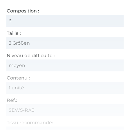
Composition :
3
Taille :
3 Größen
Niveau de difficulté :
moyen
Contenu :
1 unité
Réf.:
SEWS-RAE
Tissu recommandé: