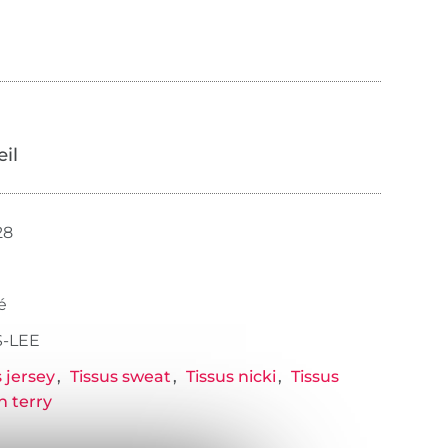
œil
28
é
-LEE
s jersey
Tissus sweat
Tissus nicki
Tissus
h terry