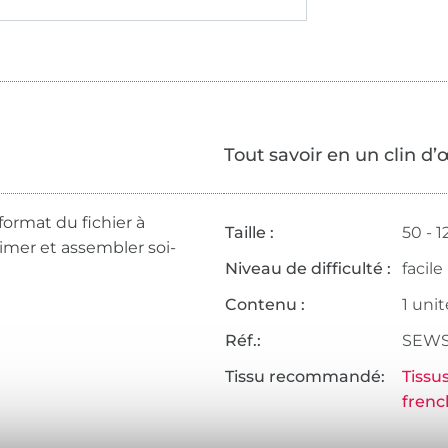
Tout savoir en un clin d’
format du fichier à
Taille :
50 - 1
rimer et assembler soi-
Niveau de difficulté :
facile
Contenu :
1 unit
Réf.:
SEWS
Tissu recommandé:
Tissu
frenc