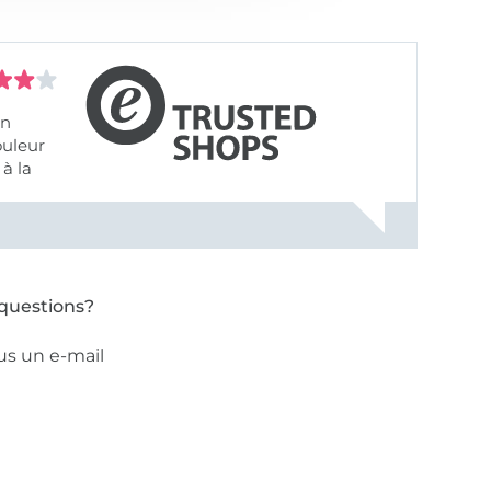
on
ouleur
à la
ose pâle
questions?
us un e-mail