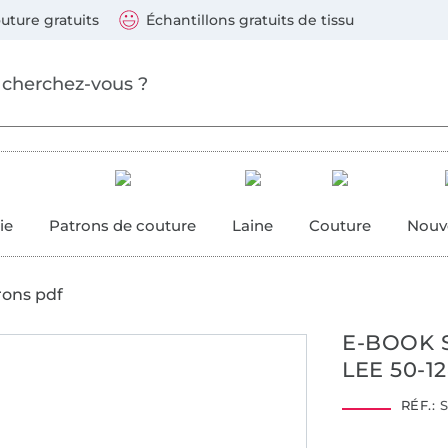
ller au contenu principal
Continuer la recherch
 suivants : Visa, Mastercard, Carte bleue, PayPal, Vire
uture gratuits
Échantillons gratuits de tissu
ure
 couture
ie
Patrons de couture
Laine
Couture
Nouv
rons pdf
E-BOOK 
LEE 50-1
RÉF.:
S