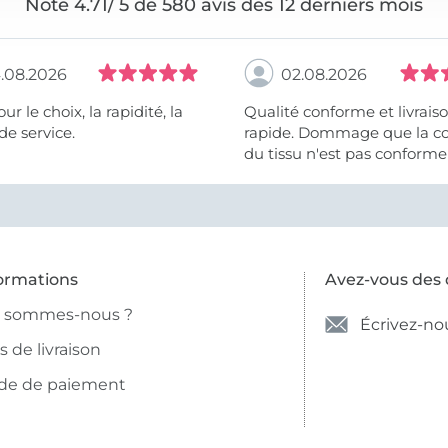
Note 4.71/ 5 de 580 avis des 12 derniers mois
.08.2026
02.08.2026
 la rapidité, la
Qualité conforme et livrais
de service.
rapide. Dommage que la c
du tissu n'est pas conforme 
photo et à la description (r
et non crème).
ormations
Avez-vous des 
i sommes-nous ?
Écrivez-no
is de livraison
de de paiement