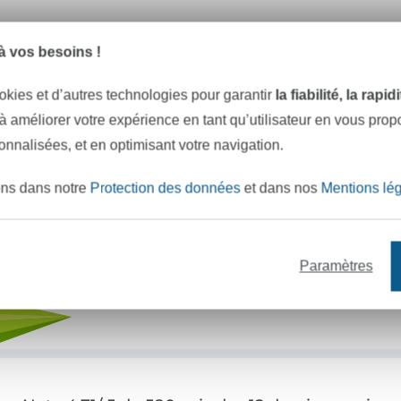
e mètres de tissu en stock
Plus de 10000 clients satisfai
 vos besoins !
okies et d’autres technologies pour garantir
la fiabilité, la rapi
VOULEZ-VOUS ÊTRE INFORMÉ DES 
 à améliorer votre expérience en tant qu’utilisateur en vous pro
Soyez toujours informé(e) & recevez un
code promo 
sonnalisées, et en optimisant votre navigation.
ons dans notre
Protection des données
et dans nos
Mentions lé
Votre adresse e-mail
Paramètres
S'abonner !