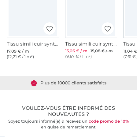
Tissu simili cuir synthétique lavea, noir
Tissu simili cuir synthetique Nappa, noir
13,06 € / m
15,08 € / m
17,09 € / m
11,04 
(9,67 € / 1 m²)
(12,21 € / 1 m²)
(7,61 € 
Plus de 1.8 millions de mètres de tissu en stock
Plus de 10000 clients satisfaits
36 ans d'expérience
VOULEZ-VOUS ÊTRE INFORMÉ DES
NOUVEAUTÉS ?
Soyez toujours informé(e) & recevez un
code promo de 10%
en guise de remerciement.