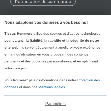
Rétractation de commande
Nous adaptons vos données à vos besoins !
Trouvez plus d’idées
Tissus Hemmers
utilise des cookies et d’autres technologies
pour garantir
la fiabilité, la rapidité et la sécurité de notre
site web
. Ils servent également à améliorer votre expérience
en tant qu’utilisateur en vous proposant des contenus
pertinents et des publicités personnalisées, et en optimisant
votre navigation.
Vous trouverez plus d’informations dans notre
Protection des
données
et dans nos
Mentions légales
.
Passer à la boutique néerla
Passer à la boutiqu
Nederlands
Français
Deutsch
Paramètres