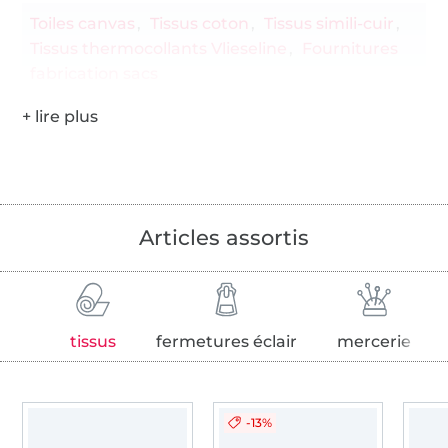
Toiles canvas
Tissus coton
Tissus simili-cuir
Tissus thermocollants Vlieseline
Fournitures
fabrication sacs
Articles assortis
tissus
fermetures éclair
mercerie
-13%