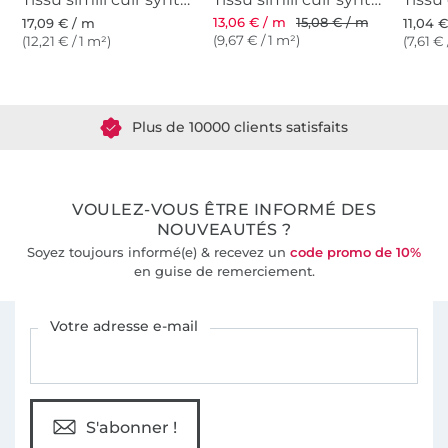
13,06 € / m
15,08 € / m
17,09 € / m
11,04 
(9,67 € / 1 m²)
(12,21 € / 1 m²)
(7,61 € 
Plus de 1.8 millions de mètres de tissu en stock
Plus de 10000 clients satisfaits
36 ans d'expérience
VOULEZ-VOUS ÊTRE INFORMÉ DES
NOUVEAUTÉS ?
Soyez toujours informé(e) & recevez un
code promo de 10%
en guise de remerciement.
Vous êtes abonné à la newsletter de Tissus Hemmers.
Votre adresse e-mail
S'abonner !