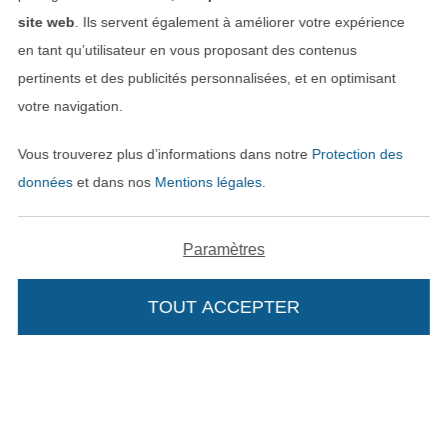
site web
. Ils servent également à améliorer votre expérience
en tant qu’utilisateur en vous proposant des contenus
pertinents et des publicités personnalisées, et en optimisant
votre navigation.
Vous trouverez plus d’informations dans notre
Protection des
données
et dans nos
Mentions légales
.
Passer à la boutique néerla
Passer à la boutiqu
Nederlands
Français
Paramètres
Deutsch
TOUT ACCEPTER
Ajouter à mon panier