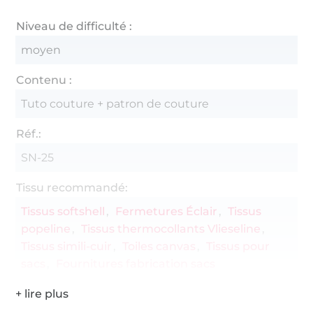
Niveau de difficulté :
moyen
Contenu :
Tuto couture + patron de couture
Réf.:
SN-25
Tissu recommandé:
Tissus softshell
Fermetures Éclair
Tissus
popeline
Tissus thermocollants Vlieseline
Tissus simili-cuir
Toiles canvas
Tissus pour
sacs
Fournitures fabrication sacs