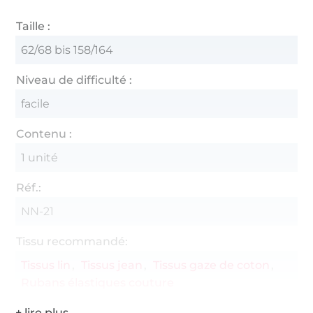
Taille :
62/68 bis 158/164
Niveau de difficulté :
facile
Contenu :
1 unité
Réf.:
NN-21
Tissu recommandé:
Tissus lin
Tissus jean
Tissus gaze de coton
Rubans élastiques couture