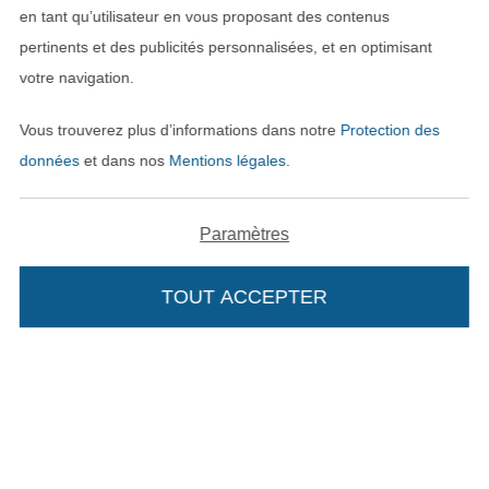
en tant qu’utilisateur en vous proposant des contenus
pertinents et des publicités personnalisées, et en optimisant
votre navigation.
Vous trouverez plus d’informations dans notre
Protection des
données
et dans nos
Mentions légales
.
Passer à la boutique néerla
Passer à la boutiqu
Nederlands
Français
Paramètres
Deutsch
TOUT ACCEPTER
Ajouter à mon panier