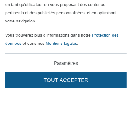
en tant qu’utilisateur en vous proposant des contenus
pertinents et des publicités personnalisées, et en optimisant
votre navigation.
Vous trouverez plus d’informations dans notre
Protection des
données
et dans nos
Mentions légales
.
Passer à la boutique néerla
Passer à la boutiqu
Nederlands
Français
Paramètres
Deutsch
TOUT ACCEPTER
Ajouter à mon panier