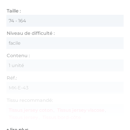
Taille :
74 - 164
Niveau de difficulté :
facile
Contenu :
1 unité
Réf.:
MK-E-43
Tissu recommandé:
Tissus jersey coton
Tissus jersey viscose
Tissus jersey
Tissus bord-côte