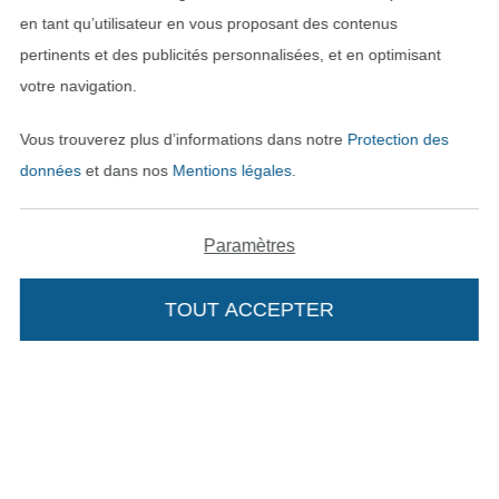
en tant qu’utilisateur en vous proposant des contenus
pertinents et des publicités personnalisées, et en optimisant
votre navigation.
Vous trouverez plus d’informations dans notre
Protection des
données
et dans nos
Mentions légales
.
Passer à la boutique néerla
Passer à la boutiqu
Nederlands
Français
Paramètres
Deutsch
TOUT ACCEPTER
Ajouter à mon panier