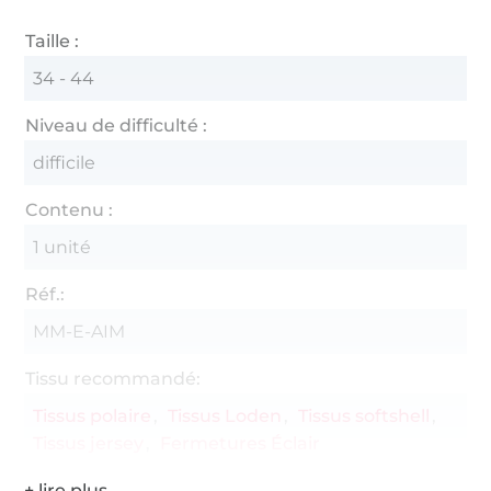
Taille :
34 - 44
Niveau de difficulté :
difficile
Contenu :
1 unité
Réf.:
MM-E-AIM
Tissu recommandé:
Tissus polaire
Tissus Loden
Tissus softshell
Tissus jersey
Fermetures Éclair