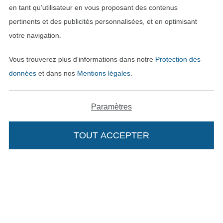
en tant qu’utilisateur en vous proposant des contenus
pertinents et des publicités personnalisées, et en optimisant
votre navigation.
Vous trouverez plus d’informations dans notre
Protection des
données
et dans nos
Mentions légales
.
Passer à la boutique néerla
Passer à la boutiqu
Nederlands
Français
Paramètres
Deutsch
TOUT ACCEPTER
Ajouter à mon panier