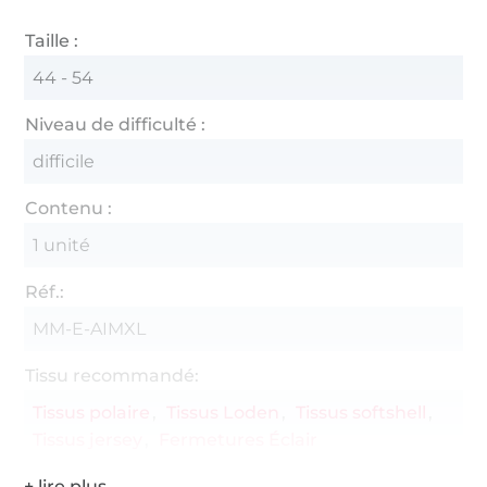
Taille :
44 - 54
Niveau de difficulté :
difficile
Contenu :
1 unité
Réf.:
MM-E-AIMXL
Tissu recommandé:
Tissus polaire
Tissus Loden
Tissus softshell
Tissus jersey
Fermetures Éclair