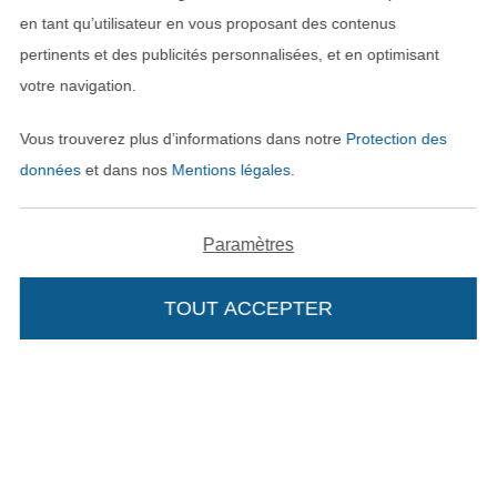
en tant qu’utilisateur en vous proposant des contenus
pertinents et des publicités personnalisées, et en optimisant
votre navigation.
Vous trouverez plus d’informations dans notre
Protection des
données
et dans nos
Mentions légales
.
Passer à la boutique néerla
Passer à la boutiqu
Nederlands
Français
Paramètres
Deutsch
TOUT ACCEPTER
Ajouter à mon panier