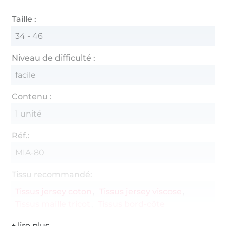
Taille :
34 - 46
Niveau de difficulté :
facile
Contenu :
1 unité
Réf.:
MIA-80
Tissu recommandé:
Tissus jersey coton
Tissus jersey viscose
Tissus maille tricot
Tissus bord-côte