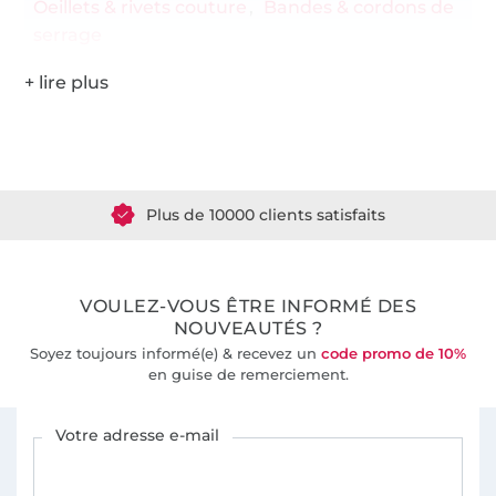
Oeillets & rivets couture
Bandes & cordons de
serrage
Plus de 1.8 millions de mètres de tissu en stock
Plus de 10000 clients satisfaits
36 ans d'expérience
VOULEZ-VOUS ÊTRE INFORMÉ DES
NOUVEAUTÉS ?
Soyez toujours informé(e) & recevez un
code promo de 10%
en guise de remerciement.
Vous êtes abonné à la newsletter de Tissus Hemmers.
Votre adresse e-mail