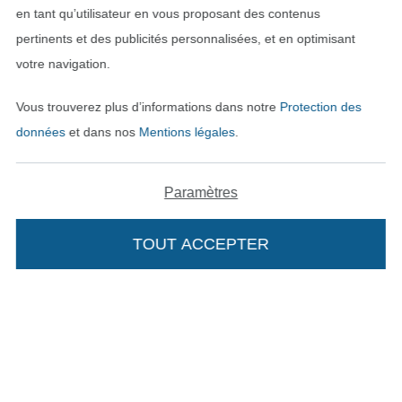
en tant qu’utilisateur en vous proposant des contenus
Trouvez plus d’idées
pertinents et des publicités personnalisées, et en optimisant
votre navigation.
Vous trouverez plus d’informations dans notre
Protection des
données
et dans nos
Mentions légales
.
Paramètres
TOUT ACCEPTER
Ajouter à mon panier
Passer à la boutique néerla
Passer à la boutiqu
Nederlands
Français
Deutsch