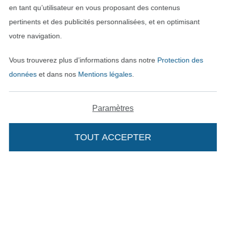
en tant qu’utilisateur en vous proposant des contenus
pertinents et des publicités personnalisées, et en optimisant
votre navigation.
Vous trouverez plus d’informations dans notre
Protection des
données
et dans nos
Mentions légales
.
Passer à la boutique néerla
Passer à la boutiqu
Nederlands
Français
Paramètres
Deutsch
TOUT ACCEPTER
Ajouter à mon panier