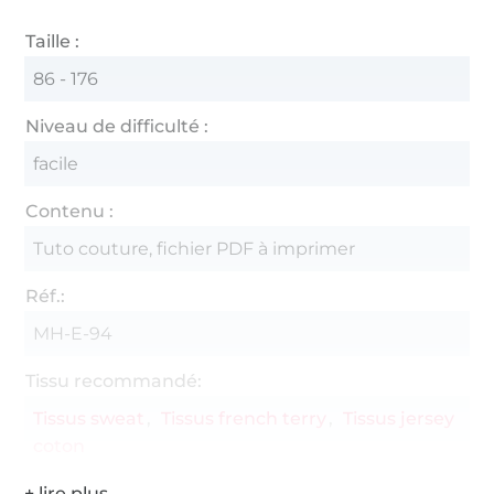
Taille :
86 - 176
Niveau de difficulté :
facile
Contenu :
Tuto couture, fichier PDF à imprimer
Réf.:
MH-E-94
Tissu recommandé:
Tissus sweat
Tissus french terry
Tissus jersey
coton