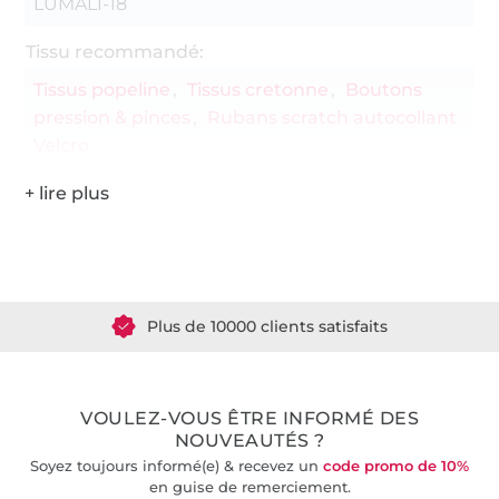
LUMALI-18
Tissu recommandé:
Tissus popeline
Tissus cretonne
Boutons
pression & pinces
Rubans scratch autocollant
Velcro
Plus de 1.8 millions de mètres de tissu en stock
Plus de 10000 clients satisfaits
36 ans d'expérience
VOULEZ-VOUS ÊTRE INFORMÉ DES
NOUVEAUTÉS ?
Soyez toujours informé(e) & recevez un
code promo de 10%
en guise de remerciement.