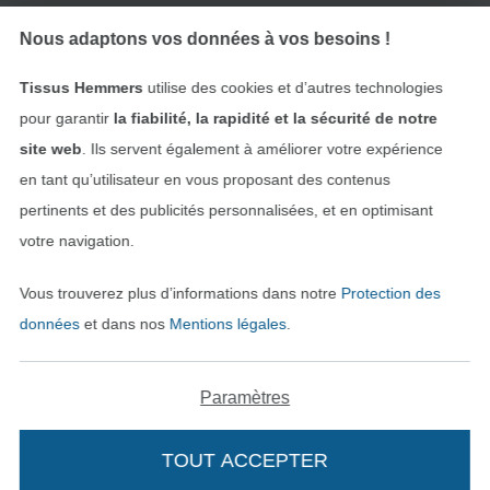
Rétractation de commande
Nous adaptons vos données à vos besoins !
Tissus Hemmers
utilise des cookies et d’autres technologies
pour garantir
la fiabilité, la rapidité et la sécurité de notre
Trouvez plus d’idées
site web
. Ils servent également à améliorer votre expérience
en tant qu’utilisateur en vous proposant des contenus
pertinents et des publicités personnalisées, et en optimisant
votre navigation.
Vous trouverez plus d’informations dans notre
Protection des
données
et dans nos
Mentions légales
.
Paramètres
Passer à la boutique néerla
Passer à la boutiqu
Nederlands
Français
TOUT ACCEPTER
Ajouter à mon panier
Deutsch