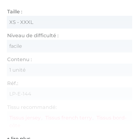
Taille :
XS - XXXL
Niveau de difficulté :
facile
Contenu :
1 unité
Réf.:
LP-E-144
Tissu recommandé:
Tissus jersey
Tissus french terry
Tissus bord-
côte