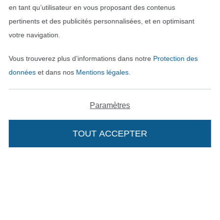
en tant qu’utilisateur en vous proposant des contenus
pertinents et des publicités personnalisées, et en optimisant
votre navigation.
Vous trouverez plus d’informations dans notre
Protection des
données
et dans nos
Mentions légales
.
Passer à la boutique néerla
Passer à la boutiqu
Nederlands
Français
Paramètres
Deutsch
TOUT ACCEPTER
Ajouter à mon panier