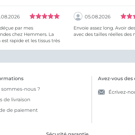
.08.2026
05.08.2026
 déçue par mes
Envoie assez long. Avoir de
des chez Hemmers. La
avec des tailles réelles des 
n est rapide et les tissus très
ormations
Avez-vous des 
i sommes-nous ?
Écrivez-no
is de livraison
de de paiement
Sécurité garantie