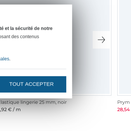
dité et la sécurité de notre
posant des contenus
gales
.
TOUT ACCEPTER
lastique lingerie 25 mm, noir
Prym 
,92 € / m
28,54 