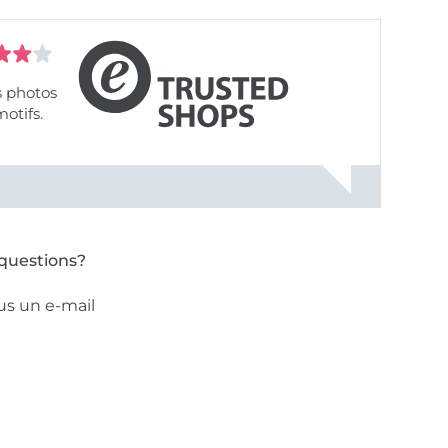
s photos
motifs.
questions?
us un e-mail