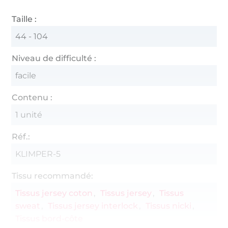
Taille :
44 - 104
Niveau de difficulté :
facile
Contenu :
1 unité
Réf.:
KLIMPER-5
Tissu recommandé:
Tissus jersey coton
Tissus jersey
Tissus
sweat
Tissus jersey interlock
Tissus nicki
Tissus bord-côte