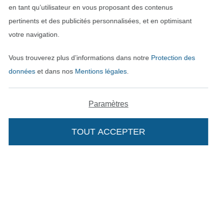
en tant qu’utilisateur en vous proposant des contenus
pertinents et des publicités personnalisées, et en optimisant
votre navigation.
Vous trouverez plus d’informations dans notre
Protection des
données
et dans nos
Mentions légales
.
Paramètres
Passer à la boutique néerla
Passer à la boutiqu
Nederlands
Français
TOUT ACCEPTER
Ajouter à mon panier
Deutsch