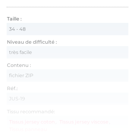
Taille :
34 - 48
Niveau de difficulté :
très facile
Contenu :
fichier ZIP
Réf.:
JUS-19
Tissu recommandé:
Tissus jersey coton
Tissus jersey viscose
Tissus panneau