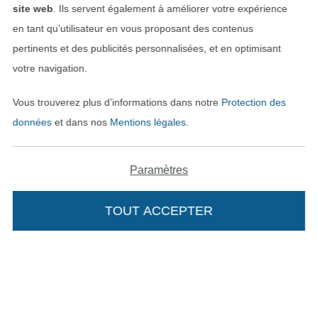
site web
. Ils servent également à améliorer votre expérience
en tant qu’utilisateur en vous proposant des contenus
pertinents et des publicités personnalisées, et en optimisant
votre navigation.
Vous trouverez plus d’informations dans notre
Protection des
données
et dans nos
Mentions légales
.
Passer à la boutique néerla
Passer à la boutiqu
Nederlands
Français
Paramètres
Deutsch
TOUT ACCEPTER
Ajouter à mon panier