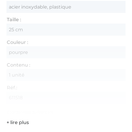
acier inoxydable, plastique
Taille :
25 cm
Couleur :
pourpre
Contenu :
1 unité
Réf.:
611518
Coordonnées du fabricant