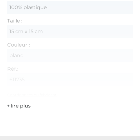
100% plastique
Taille :
15 cm x 15 cm
Couleur :
blanc
Réf.:
611735
Coordonnées du fabricant
Plus de 1.8 millions de mètres de tissu en stock
Plus de 10000 clients satisfaits