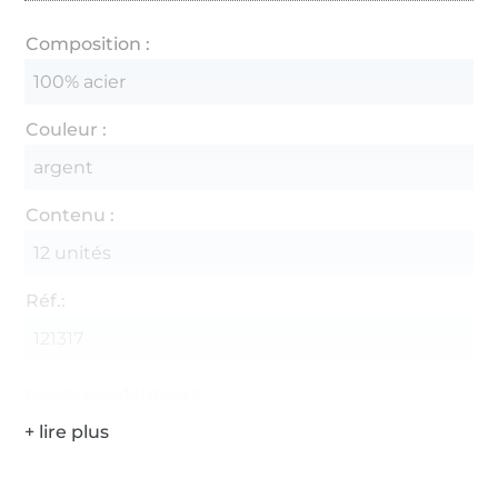
Composition :
100% acier
Couleur :
argent
Contenu :
12 unités
Réf.:
121317
Coordonnées du fabricant